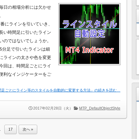
毎日の相場分析には欠かせ
。
順番にラインを引いていき、
長い時間足に引いたライン
いのではないでしょうか。
5分足で引いたラインは細
にラインの太さや色を変更
今回は、時間足ごとにライ
便利なインジケーターをご
間足ごとにライン等のスタイルを自動的に変更する方法」の続きを読む…
2017年02月28日（火）
MTP_DefaultObjectStyle
…
17
次へ »