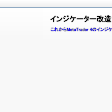
こ
れ
イ
か
ら
ン
M
ジ
e
t
ケ
a
ー
T
r
タ
a
d
ー
e
改
r
4
造
(
M
で
T
始
4
)