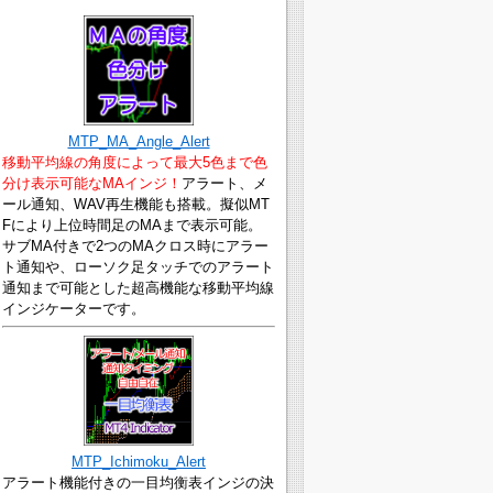
MTP_MA_Angle_Alert
移動平均線の角度によって最大5色まで色
分け表示可能なMAインジ！
アラート、メ
ール通知、WAV再生機能も搭載。擬似MT
Fにより上位時間足のMAまで表示可能。
サブMA付きで2つのMAクロス時にアラー
ト通知や、ローソク足タッチでのアラート
通知まで可能とした超高機能な移動平均線
インジケーターです。
MTP_Ichimoku_Alert
アラート機能付きの一目均衡表インジの決