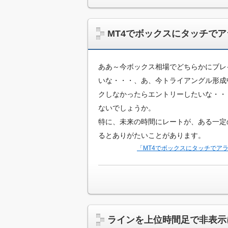
っ
と
改
MT4でボックスにタッチで
造
し
た
ああ～今ボックス相場でどちらかにブレ
い
方
いな・・・、あ、今トライアングル形成
の
クしなかったらエントリーしたいな・・
た
ないでしょうか。
め
の
特に、未来の時間にレートが、ある一定
プ
るとありがたいことがあります。
ロ
「MT4でボックスにタッチでア
グ
ラ
ミ
ン
グ
情
報
ラインを上位時間足で非表示
サ