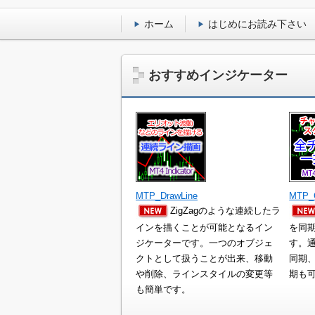
め
の
る
イ
ホーム
はじめにお読み下さい
ン
M
ジ
ケ
Q
おすすめインジケーター
ー
L
タ
ー
プ
を
作
ロ
っ
グ
て
み
ラ
MTP_DrawLine
MTP_C
た
ZigZagのような連続したラ
ミ
い
インを描くことが可能となるイン
を同
、
ン
ジケーターです。一つのオブジェ
す。
ま
クトとして扱うことが出来、移動
同期
た
グ
や削除、ラインスタイルの変更等
期も
は
入
ち
も簡単です。
ょ
門