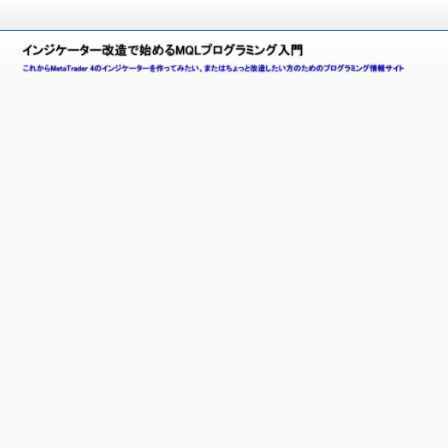
こ
れ
イ
か
ら
ン
M
e
ジ
t
a
ケ
T
ー
r
a
タ
d
e
ー
r
4
改
(
造
M
T
で
4
)
始
の
イ