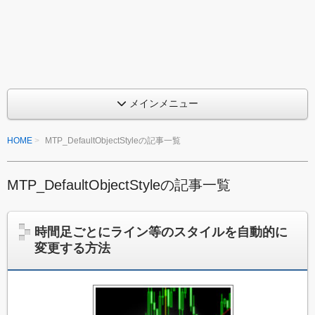
め
ン
ジ
る
ケ
M
ー
タ
Q
ー
を
L
作
メインメニュー
っ
プ
て
HOME
MTP_DefaultObjectStyleの記事一覧
み
ロ
た
グ
い
、
MTP_DefaultObjectStyleの記事一覧
ラ
ま
た
ミ
は
時間足ごとにライン等のスタイルを自動的に
ち
ン
変更する方法
ょ
っ
グ
と
入
改
造
門
し