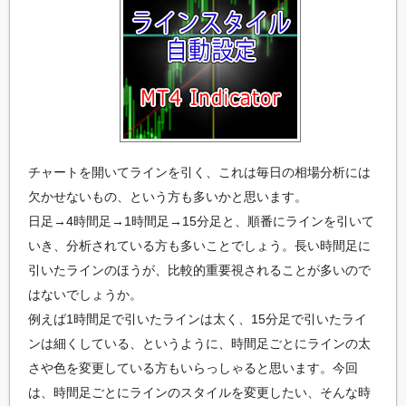
た
い
方
の
た
め
の
プ
ロ
チャートを開いてラインを引く、これは毎日の相場分析には
グ
ラ
欠かせないもの、という方も多いかと思います。
ミ
日足→4時間足→1時間足→15分足と、順番にラインを引いて
ン
グ
いき、分析されている方も多いことでしょう。長い時間足に
情
引いたラインのほうが、比較的重要視されることが多いので
報
サ
はないでしょうか。
イ
例えば1時間足で引いたラインは太く、15分足で引いたライ
ト
ンは細くしている、というように、時間足ごとにラインの太
さや色を変更している方もいらっしゃると思います。今回
は、時間足ごとにラインのスタイルを変更したい、そんな時