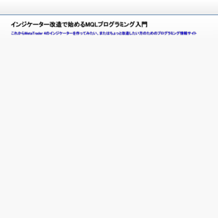
こ
れ
イ
か
ら
ン
M
e
ジ
t
a
ケ
T
ー
r
a
タ
d
e
ー
r
4
改
(
造
M
T
で
4
)
始
の
イ