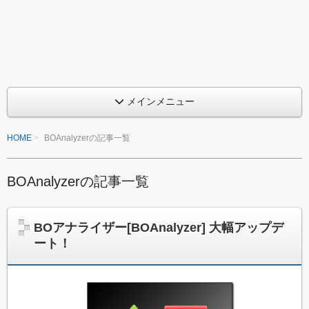
め
ン
ジ
る
ケ
M
ー
タ
Q
ー
を
L
作
メインメニュー
っ
プ
て
HOME
BOAnalyzerの記事一覧
み
ロ
た
グ
い
、
BOAnalyzerの記事一覧
ラ
ま
た
ミ
は
BOアナライザー[BOAnalyzer] 大幅アップデ
ち
ン
ート！
ょ
っ
グ
と
入
改
造
門
し