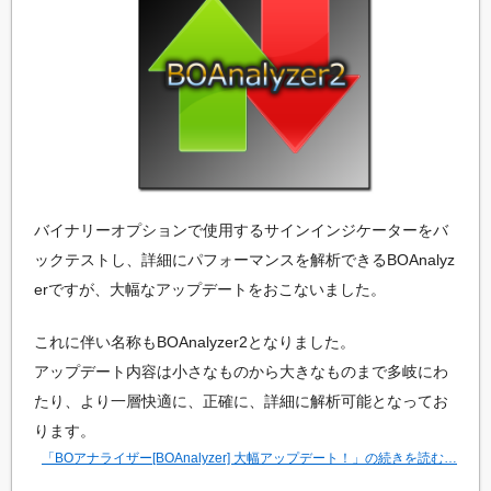
た
い
方
の
た
め
の
プ
ロ
グ
ラ
バイナリーオプションで使用するサインインジケーターをバ
ミ
ックテストし、詳細にパフォーマンスを解析できるBOAnalyz
ン
erですが、大幅なアップデートをおこないました。
グ
情
報
これに伴い名称もBOAnalyzer2となりました。
サ
アップデート内容は小さなものから大きなものまで多岐にわ
イ
ト
たり、より一層快適に、正確に、詳細に解析可能となってお
ります。
「BOアナライザー[BOAnalyzer] 大幅アップデート！」の続きを読む…