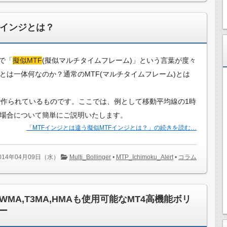
Fインジとは？
で「
擬似MTF
(擬似マルチタイムフレーム)」という言葉が度々
とは一体何なのか？通常のMTF(マルチタイムフレーム)とは
で作られているものです。ここでは、例として移動平均線の1時
る場合について簡単にご説明いたします。
「MTFインジとは違う擬似MTFインジとは？」の続きを読む…
014年04月09日（水）
Multi_Bollinger
•
MTP_Ichimoku_Alert
•
コラム
,WMA,T3MA,HMAも使用可能なMT4高機能ボリ
ー