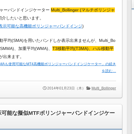
ジャーバンドインジケーター
Multi_Bollinger (マルチボリンジャ
紹介したいと思います。
時に表示可能な高機能ボリンジャーバンドインジ
)
均(SMA)を用いたバンドしか表示出来ませんが、Multi_Bo
均(SMMA)、加重平均(WMA)、
T3移動平均(T3MA)、ハル移動平
が出来ます。
3MA,HMAも使用可能なMT4高機能ボリンジャーバンドインジケーター」の続き
を読む…
2014年01月23日（木）
Multi_Bollinger
に表示可能な擬似MTFボリンジャーバンドインジケー