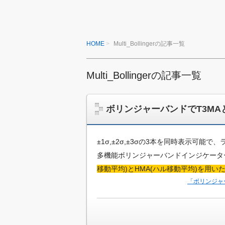
め
の
る
イ
ン
M
ジ
HOME
Multi_Bollingerの記事一覧
ケ
Q
ー
L
タ
Multi_Bollingerの記事一覧
ー
プ
を
作
ロ
ボリンジャーバンドでT3MA
っ
グ
て
み
ラ
±1σ,±2σ,±3σの3本を同時表示可
た
ミ
い
多機能ボリンジャーバンドインジケー
、
移動平均)とHMA(ハル移動平均)を用
ン
ま
「ボリンジャ
た
グ
は
入
ち
ょ
門