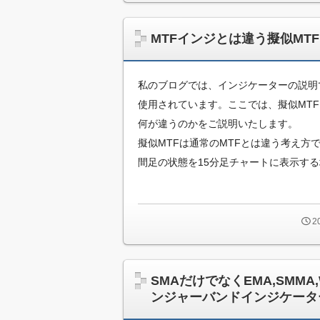
っ
と
改
MTFインジとは違う擬似MT
造
し
た
私のブログでは、インジケーターの説明
い
使用されています。ここでは、擬似MTF
方
何が違うのかをご説明いたします。
の
た
擬似MTFは通常のMTFとは違う考え方
め
間足の状態を15分足チャートに表示す
の
プ
ロ
グ
2
ラ
ミ
ン
グ
SMAだけでなくEMA,SMMA
情
ンジャーバンドインジケータ
報
サ