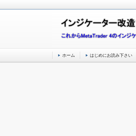
こ
れ
イ
か
ら
ン
M
ジ
e
t
ケ
ホーム
はじめにお読み下さい
a
ー
T
r
タ
a
d
ー
e
改
r
4
造
(
M
で
T
始
4
)