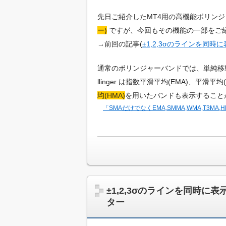
イ
先日ご紹介したMT4用の高機能ボリン
ト
ー)
ですが、今回もその機能の一部をご
→前回の記事(
±1,2,3σのラインを同
通常のボリンジャーバンドでは、単純移動平
llinger は指数平滑平均(EMA)、平滑平
均(HMA)
を用いたバンドも表示すること
「SMAだけでなくEMA,SMMA,WMA,T
±1,2,3σのラインを同時
ター