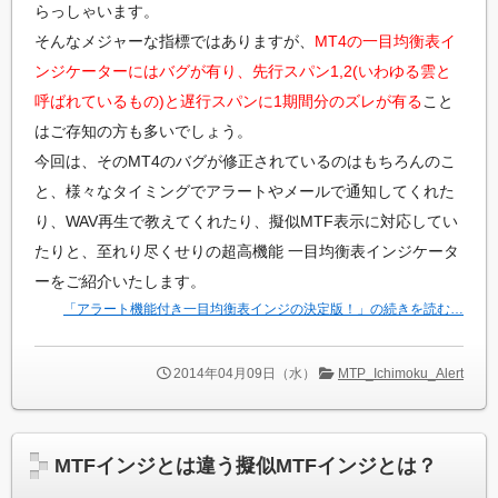
らっしゃいます。
そんなメジャーな指標ではありますが、
MT4の一目均衡表イ
ンジケーターにはバグが有り、先行スパン1,2(いわゆる雲と
呼ばれているもの)と遅行スパンに1期間分のズレが有る
こと
はご存知の方も多いでしょう。
今回は、そのMT4のバグが修正されているのはもちろんのこ
と、様々なタイミングでアラートやメールで通知してくれた
り、WAV再生で教えてくれたり、擬似MTF表示に対応してい
たりと、至れり尽くせりの超高機能 一目均衡表インジケータ
ーをご紹介いたします。
「アラート機能付き一目均衡表インジの決定版！」の続きを読む…
2014年04月09日（水）
MTP_Ichimoku_Alert
MTFインジとは違う擬似MTFインジとは？