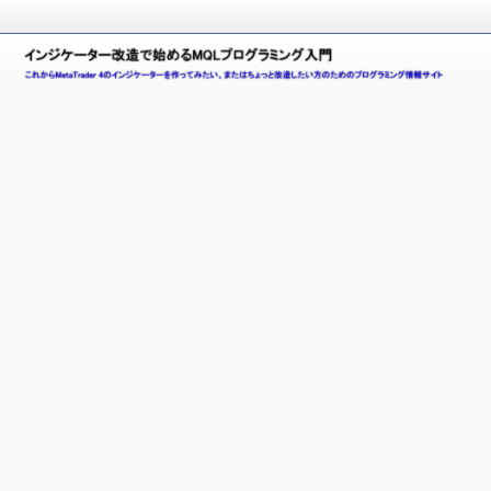
こ
れ
イ
か
ら
ン
M
e
ジ
t
a
ケ
T
ー
r
a
タ
d
e
ー
r
4
改
(
造
M
T
で
4
)
始
の
イ