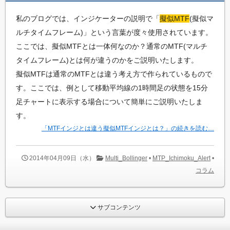
私のブログでは、インジケーターの説明で「
擬似MTF
(擬似マ
ルチタイムフレーム)」という言葉が度々使用されています。
ここでは、擬似MTFとは一体何なのか？通常のMTF(マルチ
タイムフレーム)とは何が違うのかをご説明いたします。
擬似MTFは通常のMTFとは違う考え方で作られているもので
す。ここでは、例として移動平均線の1時間足の状態を15分
足チャートに表示する場合について簡単にご説明いたしま
す。
「MTFインジとは違う擬似MTFインジとは？」の続きを読む…
2014年04月09日（水）
Multi_Bollinger
•
MTP_Ichimoku_Alert
•
コラム
サブコンテンツ