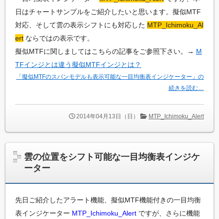
た
日はチャートサンプルをご紹介したいと思います。擬似MTF
い
対応、そして雲の表示シフトにも対応した
MTP_Ichimoku_Al
方
の
ert
ならではの表示です。
た
擬似MTFに関しましてはこちらの記事をご参照下さい。→
M
め
TFインジとは違う擬似MTFインジとは？
の
プ
「擬似MTFのスパンモデルも表示可能な一目均衡表インジケーター」の
ロ
続きを読む…
グ
ラ
ミ
2014年04月13日（日）
MTP_Ichimoku_Alert
ン
グ
情
報
雲の位置をシフト可能な一目均衡表インジケ
サ
ーター
イ
ト
先日ご紹介したアラート機能、擬似MTF機能付きの一目均衡
表インジケーター
MTP_Ichimoku_Alert
ですが、さらに機能