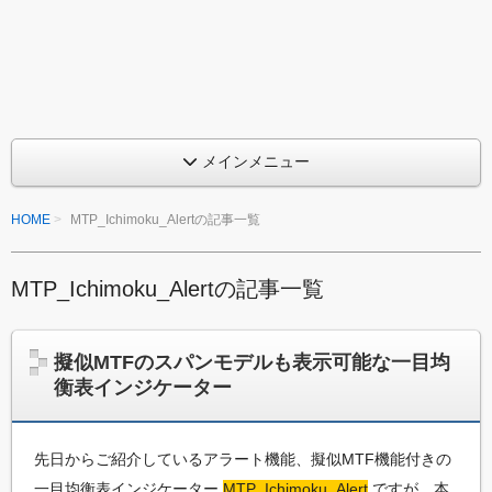
め
ン
ジ
る
ケ
M
ー
タ
Q
ー
を
L
作
メインメニュー
っ
プ
て
HOME
MTP_Ichimoku_Alertの記事一覧
み
ロ
た
グ
い
、
MTP_Ichimoku_Alertの記事一覧
ラ
ま
た
ミ
は
擬似MTFのスパンモデルも表示可能な一目均
ち
ン
衡表インジケーター
ょ
っ
グ
と
入
改
先日からご紹介しているアラート機能、擬似MTF機能付きの
造
門
一目均衡表インジケーター
MTP_Ichimoku_Alert
ですが、本
し