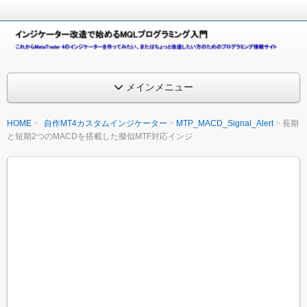
こ
れ
イ
か
ら
ン
M
メインメニュー
e
ジ
t
a
ケ
HOME
自作MT4カスタムインジケーター
MTP_MACD_Signal_Alert
長期
T
と短期2つのMACDを搭載した擬似MTF対応インジ
ー
r
a
タ
d
e
ー
r
4
改
(
造
M
T
で
4
)
始
の
イ