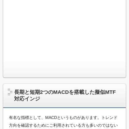
め
ン
ジ
る
ケ
M
ー
タ
Q
ー
を
L
作
っ
プ
て
み
ロ
た
グ
い
、
ラ
ま
た
ミ
は
長期と短期2つのMACDを搭載した擬似MTF
ち
ン
対応インジ
ょ
っ
グ
と
入
有名な指標として、MACDというものがあります。トレンド
改
造
方向を確認するためにご利用されている方も多いのではない
門
し