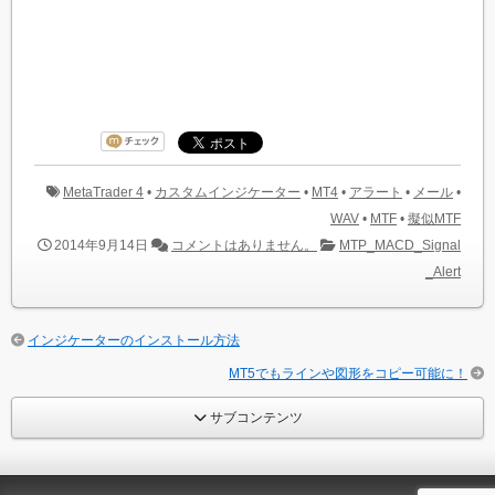
MetaTrader 4
•
カスタムインジケーター
•
MT4
•
アラート
•
メール
•
WAV
•
MTF
•
擬似MTF
2014年9月14日
コメントはありません。
MTP_MACD_Signal
_Alert
インジケーターのインストール方法
MT5でもラインや図形をコピー可能に！
サブコンテンツ