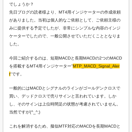
でしょうか？
た
い
先日ブログの読者様より、MT4用インジケーターの作成依頼
方
がありました。当初は個人的なご依頼として、ご依頼主様の
の
みに提供する予定でしたが、非常にシンプルな内容のインジ
た
め
ケーターでしたので、一般公開させていただくこととなりま
の
した。
プ
ロ
グ
今回ご紹介するのは、短期MACDと長期MACDの2つのMACD
ラ
を搭載するMT4用インジケーター”
MTP_MACD_Signal_Aler
ミ
ン
t
“です。
グ
情
一般的にはMACDとシグナルのラインがゴールデンクロスで
報
サ
買い、デッドクロスで売りサインと言われています。しか
イ
し、そのサインは上位時間足の状態が考慮されていません。
ト
当然ですが(^_^;)
これを解消するため、擬似MTF対応のMACDを長期MACDと