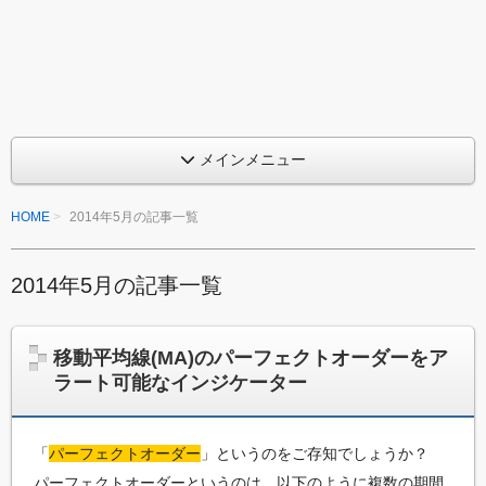
め
ン
ジ
る
ケ
M
ー
タ
Q
ー
を
L
作
メインメニュー
っ
プ
て
HOME
2014年5月の記事一覧
み
ロ
た
グ
い
、
2014年5月の記事一覧
ラ
ま
た
ミ
は
移動平均線(MA)のパーフェクトオーダーをア
ち
ン
ラート可能なインジケーター
ょ
っ
グ
と
入
改
「
パーフェクトオーダー
」というのをご存知でしょうか？
造
門
パーフェクトオーダーというのは、以下のように複数の期間
し