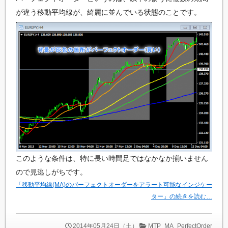
た
が違う移動平均線が、綺麗に並んでいる状態のことです。
い
方
の
た
め
の
プ
ロ
グ
ラ
ミ
ン
グ
情
報
このような条件は、特に長い時間足ではなかなか揃いません
サ
ので見逃しがちです。
イ
ト
「移動平均線(MA)のパーフェクトオーダーをアラート可能なインジケー
ター」の続きを読む…
2014年05月24日（土）
MTP_MA_PerfectOrder