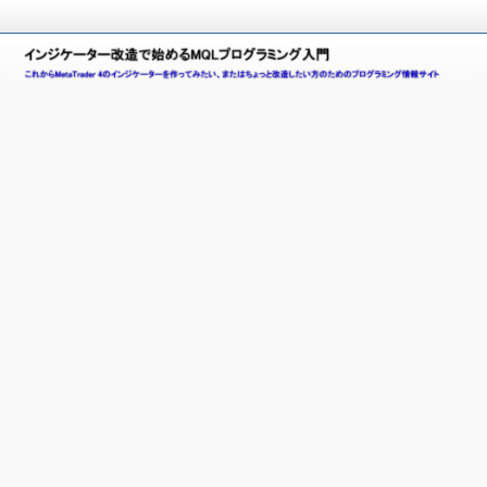
こ
れ
イ
か
ら
ン
M
e
ジ
t
a
ケ
T
ー
r
a
タ
d
e
ー
r
4
改
(
造
M
T
で
4
)
始
の
イ